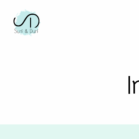
Stichting
Surf&Durf
I