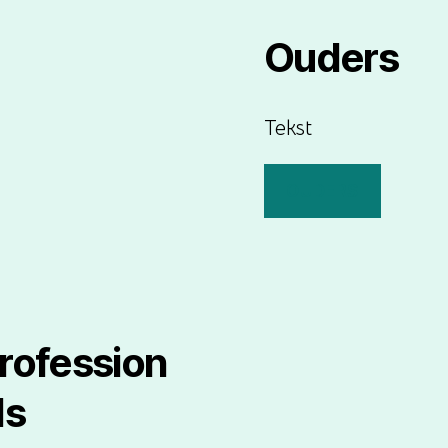
Ouders
Tekst
OUDERS
rofession
ls