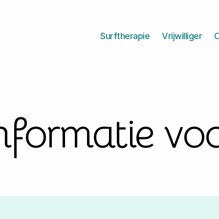
Surftherapie
Vrijwilliger
O
nformatie vo