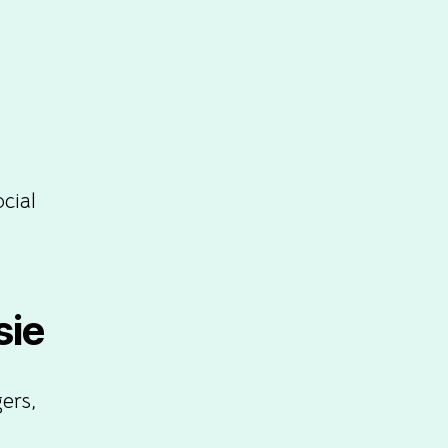
cial
sie
gers,