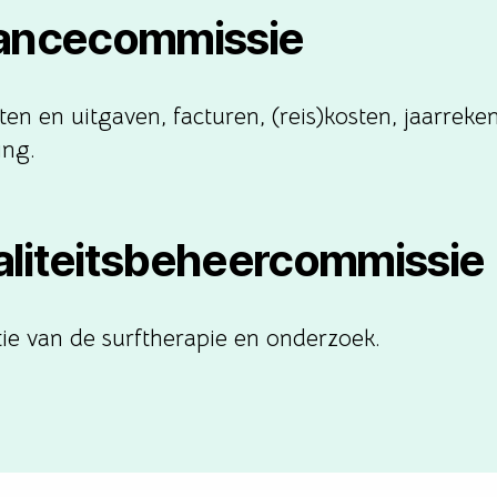
ancecommissie
en en uitgaven, facturen, (reis)kosten, jaarreke
ing.
liteitsbeheercommissie
tie van de surftherapie en onderzoek.