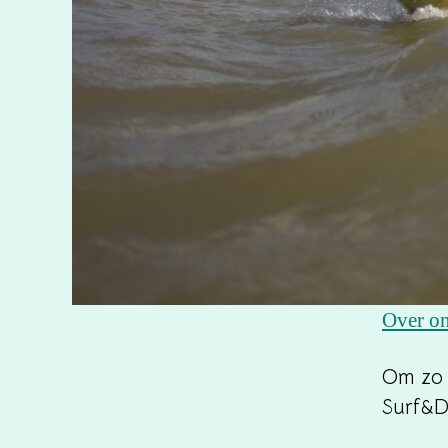
Over o
Om zo 
Surf&D