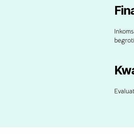
Fin
Inkomst
begrot
Kwa
Evalua