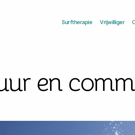
Surftherapie
Vrijwilliger
O
uur en commi