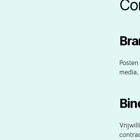
Co
Bra
Posten
media,
Bin
Vrijwil
contra