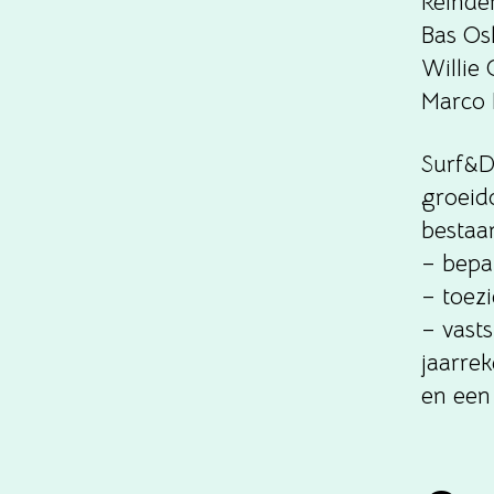
Reinder
Bas Os
Willie
Marco 
Surf&D
groeido
bestaa
– bepa
– toez
– vasts
jaarre
en ee