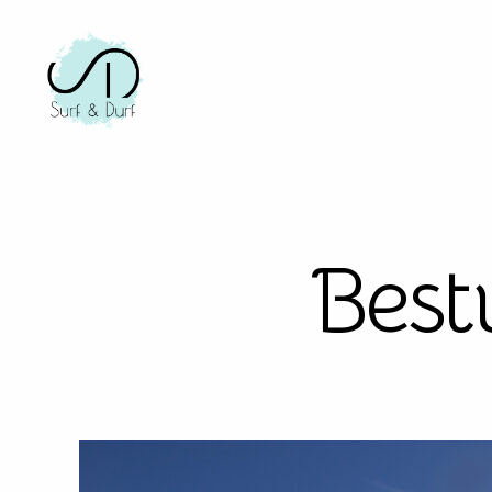
Stichting
Surf&Durf
Best