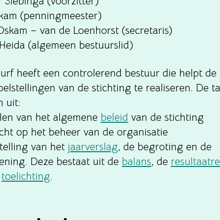
 Siebinga (voorzitter)
kam (penningmeester)
 Oskam – van de Loenhorst (secretaris)
Heida (algemeen bestuurslid)
urf heeft een controlerend bestuur die helpt de
elstellingen van de stichting te realiseren. De t
n uit:
len van het algemene
beleid
van de stichting
icht op het beheer van de organisatie
telling van het
jaarverslag
, de begroting en de
kening. Deze bestaat uit de
balans
, de
resultaatr
n
toelichting
.